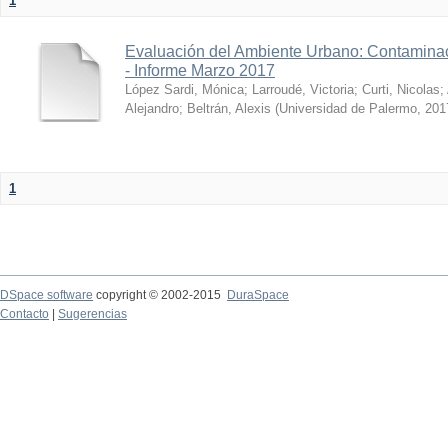
1
Evaluación del Ambiente Urbano: Contaminac
- Informe Marzo 2017
López Sardi, Mónica
;
Larroudé, Victoria
;
Curti, Nicolas
;
Alejandro
;
Beltrán, Alexis
(
Universidad de Palermo
,
201
1
DSpace software
copyright © 2002-2015
DuraSpace
Contacto
|
Sugerencias