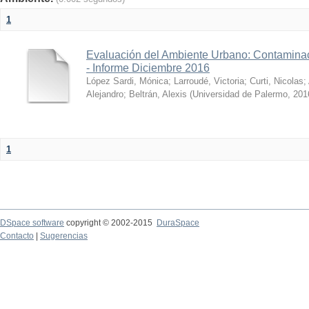
1
Evaluación del Ambiente Urbano: Contaminac
- Informe Diciembre 2016
López Sardi, Mónica
;
Larroudé, Victoria
;
Curti, Nicolas
;
Alejandro
;
Beltrán, Alexis
(
Universidad de Palermo
,
201
1
DSpace software
copyright © 2002-2015
DuraSpace
Contacto
|
Sugerencias