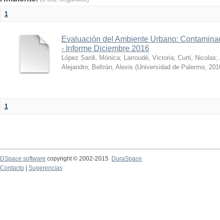
1
Evaluación del Ambiente Urbano: Contaminac
- Informe Diciembre 2016
López Sardi, Mónica
;
Larroudé, Victoria
;
Curti, Nicolas
;
Alejandro
;
Beltrán, Alexis
(
Universidad de Palermo
,
201
1
DSpace software
copyright © 2002-2015
DuraSpace
Contacto
|
Sugerencias