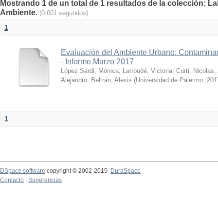
Mostrando 1 de un total de 1 resultados de la colección: La
Ambiente.
(0.001 segundos)
1
Evaluación del Ambiente Urbano: Contaminac
- Informe Marzo 2017
López Sardi, Mónica
;
Larroudé, Victoria
;
Curti, Nicolas
;
Alejandro
;
Beltrán, Alexis
(
Universidad de Palermo
,
201
1
DSpace software
copyright © 2002-2015
DuraSpace
Contacto
|
Sugerencias