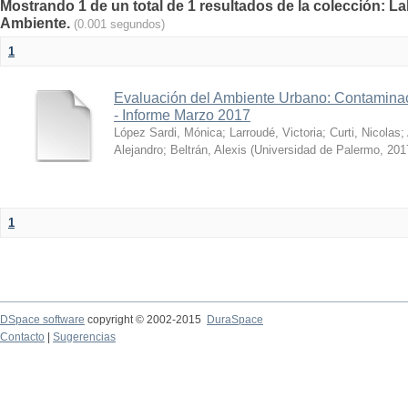
Mostrando 1 de un total de 1 resultados de la colección: La
Ambiente.
(0.001 segundos)
1
Evaluación del Ambiente Urbano: Contaminac
- Informe Marzo 2017
López Sardi, Mónica
;
Larroudé, Victoria
;
Curti, Nicolas
;
Alejandro
;
Beltrán, Alexis
(
Universidad de Palermo
,
201
1
DSpace software
copyright © 2002-2015
DuraSpace
Contacto
|
Sugerencias