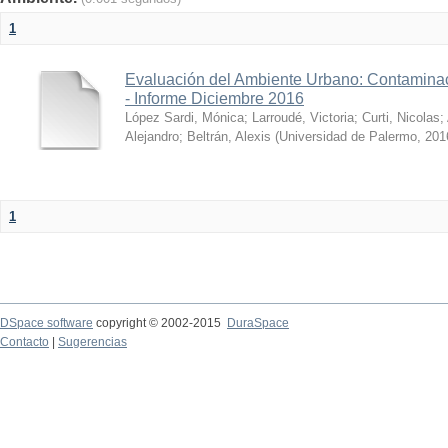
1
Evaluación del Ambiente Urbano: Contaminac
- Informe Diciembre 2016
López Sardi, Mónica
;
Larroudé, Victoria
;
Curti, Nicolas
;
Alejandro
;
Beltrán, Alexis
(
Universidad de Palermo
,
201
1
DSpace software
copyright © 2002-2015
DuraSpace
Contacto
|
Sugerencias