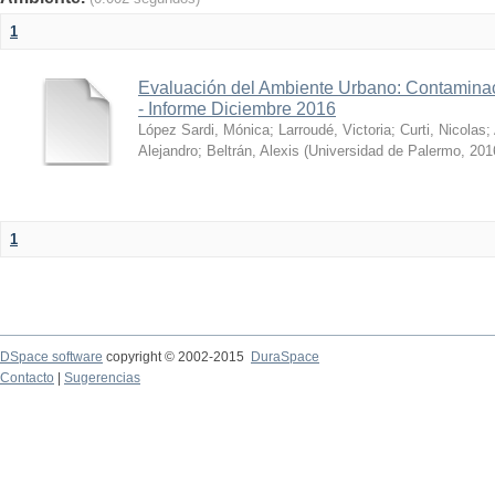
1
Evaluación del Ambiente Urbano: Contaminac
- Informe Diciembre 2016
López Sardi, Mónica
;
Larroudé, Victoria
;
Curti, Nicolas
;
Alejandro
;
Beltrán, Alexis
(
Universidad de Palermo
,
201
1
DSpace software
copyright © 2002-2015
DuraSpace
Contacto
|
Sugerencias