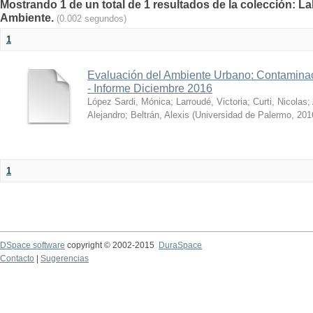
Mostrando 1 de un total de 1 resultados de la colección: La
Ambiente.
(0.002 segundos)
1
Evaluación del Ambiente Urbano: Contaminac
- Informe Diciembre 2016
López Sardi, Mónica
;
Larroudé, Victoria
;
Curti, Nicolas
;
Alejandro
;
Beltrán, Alexis
(
Universidad de Palermo
,
201
1
DSpace software
copyright © 2002-2015
DuraSpace
Contacto
|
Sugerencias