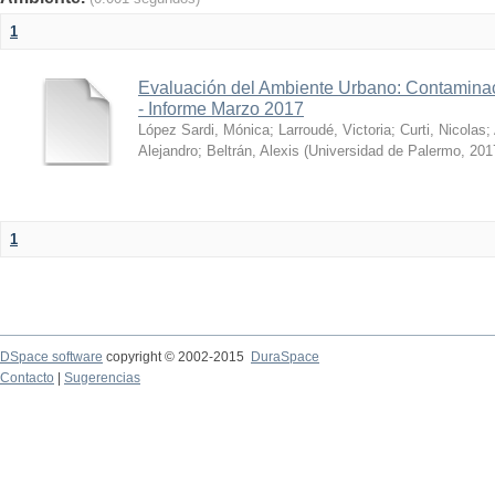
1
Evaluación del Ambiente Urbano: Contaminac
- Informe Marzo 2017
López Sardi, Mónica
;
Larroudé, Victoria
;
Curti, Nicolas
;
Alejandro
;
Beltrán, Alexis
(
Universidad de Palermo
,
201
1
DSpace software
copyright © 2002-2015
DuraSpace
Contacto
|
Sugerencias