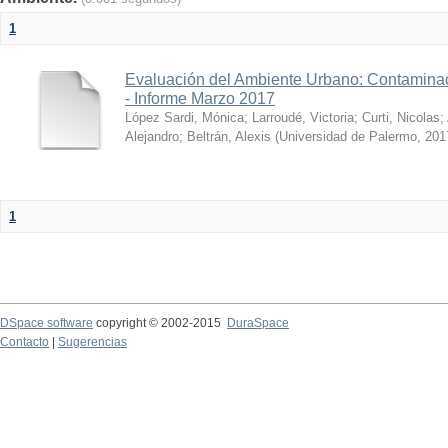
1
Evaluación del Ambiente Urbano: Contaminac
- Informe Marzo 2017
López Sardi, Mónica
;
Larroudé, Victoria
;
Curti, Nicolas
;
Alejandro
;
Beltrán, Alexis
(
Universidad de Palermo
,
201
1
DSpace software
copyright © 2002-2015
DuraSpace
Contacto
|
Sugerencias