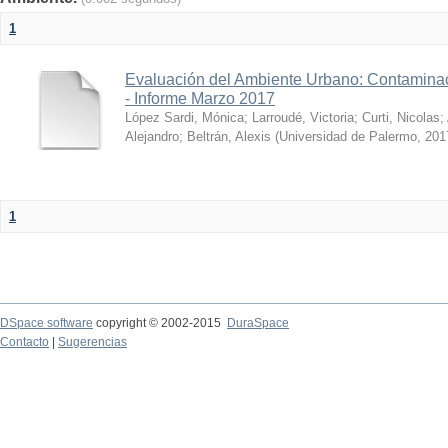
1
Evaluación del Ambiente Urbano: Contaminac
- Informe Marzo 2017
López Sardi, Mónica
;
Larroudé, Victoria
;
Curti, Nicolas
;
Alejandro
;
Beltrán, Alexis
(
Universidad de Palermo
,
201
1
DSpace software
copyright © 2002-2015
DuraSpace
Contacto
|
Sugerencias