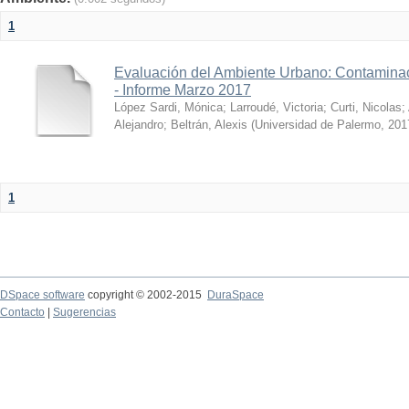
1
Evaluación del Ambiente Urbano: Contaminac
- Informe Marzo 2017
López Sardi, Mónica
;
Larroudé, Victoria
;
Curti, Nicolas
;
Alejandro
;
Beltrán, Alexis
(
Universidad de Palermo
,
201
1
DSpace software
copyright © 2002-2015
DuraSpace
Contacto
|
Sugerencias