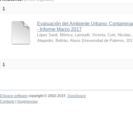
1
Evaluación del Ambiente Urbano: Contaminac
- Informe Marzo 2017
López Sardi, Mónica
;
Larroudé, Victoria
;
Curti, Nicolas
;
Alejandro
;
Beltrán, Alexis
(
Universidad de Palermo
,
201
1
DSpace software
copyright © 2002-2015
DuraSpace
Contacto
|
Sugerencias