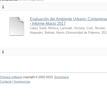
1
Evaluación del Ambiente Urbano: Contaminac
- Informe Marzo 2017
López Sardi, Mónica
;
Larroudé, Victoria
;
Curti, Nicolas
;
Alejandro
;
Beltrán, Alexis
(
Universidad de Palermo
,
201
1
DSpace software
copyright © 2002-2015
DuraSpace
Contacto
|
Sugerencias