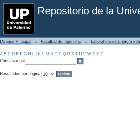
Filtrar por: Materia
Repositorio de la Uni
DSpace Principal
→
Facultad de Ingeniería
→
Laboratorio de Energía y 
A
B
C
D
E
F
G
H
I
J
K
L
M
N
O
P
Q
R
S
T
U
V
W
X
Y
Z
Comienza por
Resultados por página: