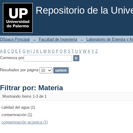
Filtrar por: Materia
Repositorio de la Uni
DSpace Principal
→
Facultad de Ingeniería
→
Laboratorio de Energía y 
A
B
C
D
E
F
G
H
I
J
K
L
M
N
O
P
Q
R
S
T
U
V
W
X
Y
Z
Comienza por
Resultados por página:
Filtrar por: Materia
Mostrando ítems 1-3 de 1
calidad del agua (1)
contaminación (1)
contaminación acústica (1)