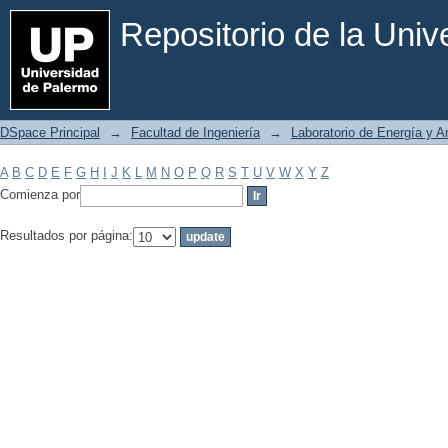
Filtrar por: Materia
Repositorio de la Uni
DSpace Principal
→
Facultad de Ingeniería
→
Laboratorio de Energía y 
A
B
C
D
E
F
G
H
I
J
K
L
M
N
O
P
Q
R
S
T
U
V
W
X
Y
Z
Comienza por
Resultados por página: