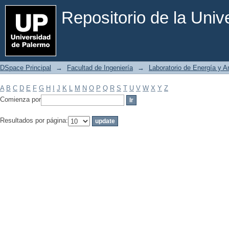
Filtrar por: Materia
Repositorio de la Uni
DSpace Principal
→
Facultad de Ingeniería
→
Laboratorio de Energía y 
A
B
C
D
E
F
G
H
I
J
K
L
M
N
O
P
Q
R
S
T
U
V
W
X
Y
Z
Comienza por
Resultados por página: