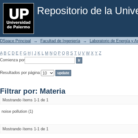
Filtrar por: Materia
Repositorio de la Uni
DSpace Principal
→
Facultad de Ingeniería
→
Laboratorio de Energía y 
A
B
C
D
E
F
G
H
I
J
K
L
M
N
O
P
Q
R
S
T
U
V
W
X
Y
Z
Comienza por
Resultados por página:
Filtrar por: Materia
Mostrando ítems 1-1 de 1
noise pollution (1)
Mostrando ítems 1-1 de 1