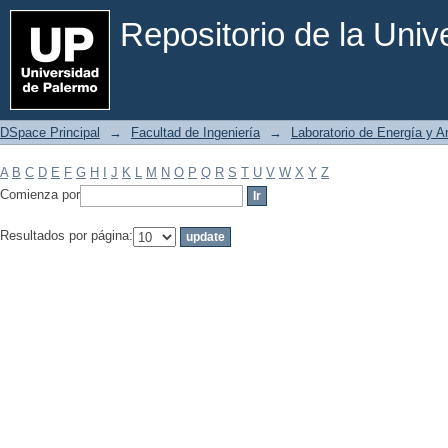
Filtrar por: Materia
Repositorio de la Uni
DSpace Principal
→
Facultad de Ingeniería
→
Laboratorio de Energía y 
A
B
C
D
E
F
G
H
I
J
K
L
M
N
O
P
Q
R
S
T
U
V
W
X
Y
Z
Comienza por
Resultados por página: