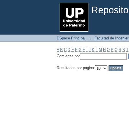
Filtrar por: Materia
Reposito
DSpace Principal
→
Facultad de Ingenier
A
B
C
D
E
F
G
H
I
J
K
L
M
N
O
P
Q
R
S
T
Comienza por
Resultados por página: