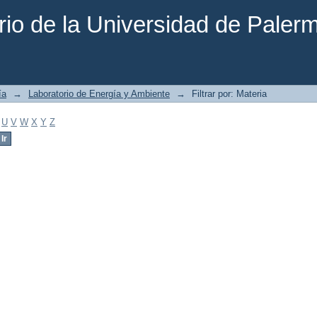
rio de la Universidad de Paler
ía
→
Laboratorio de Energía y Ambiente
→
Filtrar por: Materia
U
V
W
X
Y
Z