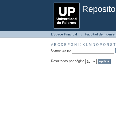
Filtrar por: Materia
Reposito
DSpace Principal
→
Facultad de Ingenier
A
B
C
D
E
F
G
H
I
J
K
L
M
N
O
P
Q
R
S
T
Comienza por
Resultados por página: