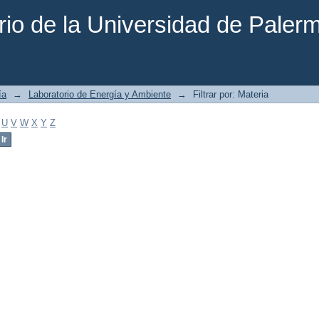
rio de la Universidad de Paler
ía
→
Laboratorio de Energía y Ambiente
→
Filtrar por: Materia
U
V
W
X
Y
Z