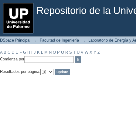
Filtrar por: Materia
Repositorio de la Uni
DSpace Principal
→
Facultad de Ingeniería
→
Laboratorio de Energía y 
A
B
C
D
E
F
G
H
I
J
K
L
M
N
O
P
Q
R
S
T
U
V
W
X
Y
Z
Comienza por
Resultados por página: