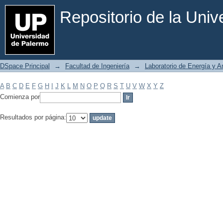
Filtrar por: Materia
Repositorio de la Uni
DSpace Principal
→
Facultad de Ingeniería
→
Laboratorio de Energía y 
A
B
C
D
E
F
G
H
I
J
K
L
M
N
O
P
Q
R
S
T
U
V
W
X
Y
Z
Comienza por
Resultados por página: