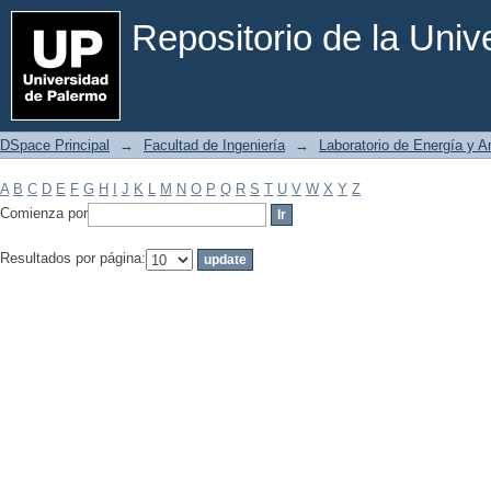
Filtrar por: Materia
Repositorio de la Uni
DSpace Principal
→
Facultad de Ingeniería
→
Laboratorio de Energía y 
A
B
C
D
E
F
G
H
I
J
K
L
M
N
O
P
Q
R
S
T
U
V
W
X
Y
Z
Comienza por
Resultados por página: