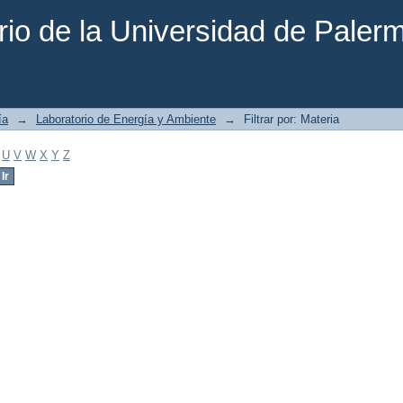
rio de la Universidad de Paler
ía
→
Laboratorio de Energía y Ambiente
→
Filtrar por: Materia
U
V
W
X
Y
Z