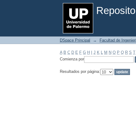
Filtrar por: Materia
Reposito
DSpace Principal
→
Facultad de Ingenier
A
B
C
D
E
F
G
H
I
J
K
L
M
N
O
P
Q
R
S
T
Comienza por
Resultados por página: