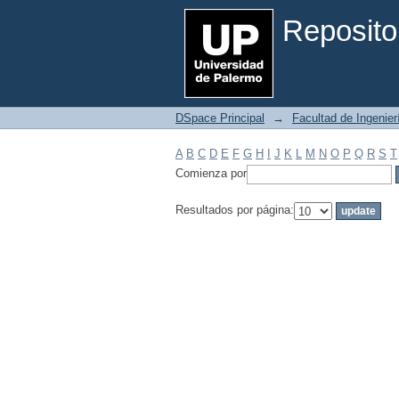
Filtrar por: Materia
Reposito
DSpace Principal
→
Facultad de Ingenier
A
B
C
D
E
F
G
H
I
J
K
L
M
N
O
P
Q
R
S
T
Comienza por
Resultados por página: