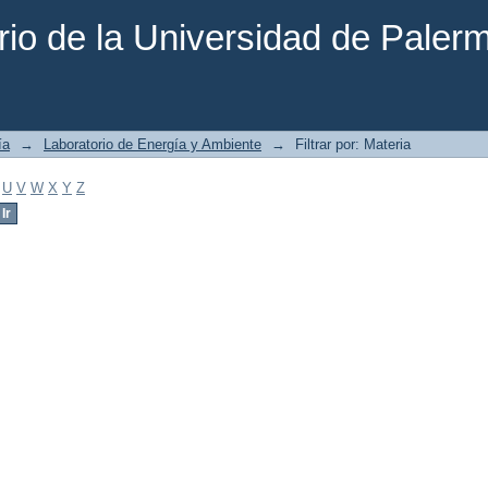
rio de la Universidad de Paler
ía
→
Laboratorio de Energía y Ambiente
→
Filtrar por: Materia
U
V
W
X
Y
Z