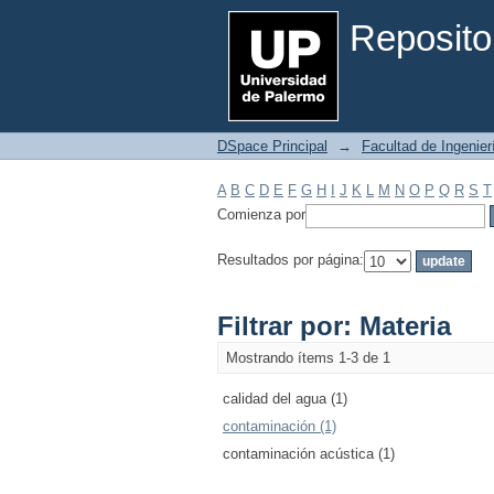
Filtrar por: Materia
Reposito
DSpace Principal
→
Facultad de Ingenier
A
B
C
D
E
F
G
H
I
J
K
L
M
N
O
P
Q
R
S
T
Comienza por
Resultados por página:
Filtrar por: Materia
Mostrando ítems 1-3 de 1
calidad del agua (1)
contaminación (1)
contaminación acústica (1)