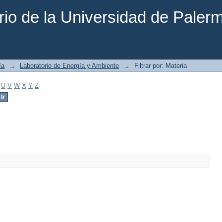
rio de la Universidad de Paler
ía
→
Laboratorio de Energía y Ambiente
→
Filtrar por: Materia
U
V
W
X
Y
Z