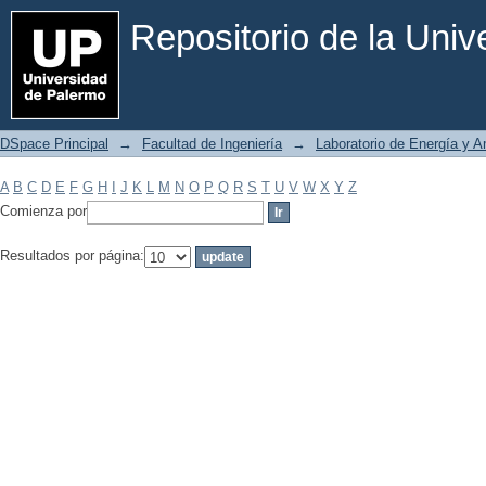
Filtrar por: Materia
Repositorio de la Uni
DSpace Principal
→
Facultad de Ingeniería
→
Laboratorio de Energía y 
A
B
C
D
E
F
G
H
I
J
K
L
M
N
O
P
Q
R
S
T
U
V
W
X
Y
Z
Comienza por
Resultados por página: