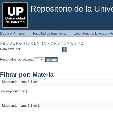
Filtrar por: Materia
Repositorio de la Uni
DSpace Principal
→
Facultad de Ingeniería
→
Laboratorio de Energía y 
A
B
C
D
E
F
G
H
I
J
K
L
M
N
O
P
Q
R
S
T
U
V
W
X
Y
Z
Comienza por
Resultados por página:
Filtrar por: Materia
Mostrando ítems 1-1 de 1
noise pollution (1)
Mostrando ítems 1-1 de 1