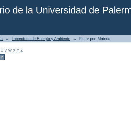
rio de la Universidad de Paler
ía
→
Laboratorio de Energía y Ambiente
→
Filtrar por: Materia
U
V
W
X
Y
Z