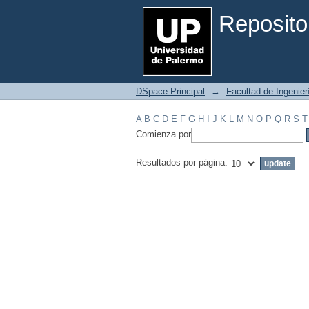
Filtrar por: Materia
Reposito
DSpace Principal
→
Facultad de Ingenier
A
B
C
D
E
F
G
H
I
J
K
L
M
N
O
P
Q
R
S
T
Comienza por
Resultados por página: