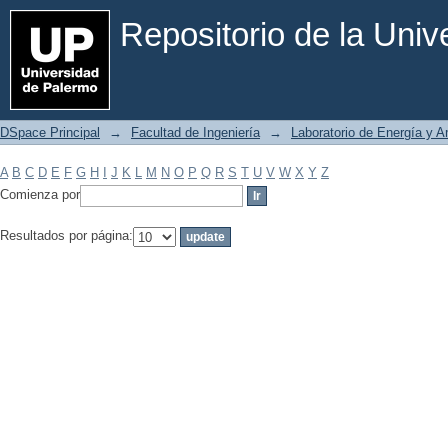
Filtrar por: Materia
Repositorio de la Uni
DSpace Principal
→
Facultad de Ingeniería
→
Laboratorio de Energía y 
A
B
C
D
E
F
G
H
I
J
K
L
M
N
O
P
Q
R
S
T
U
V
W
X
Y
Z
Comienza por
Resultados por página: