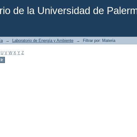
rio de la Universidad de Paler
ía
→
Laboratorio de Energía y Ambiente
→
Filtrar por: Materia
U
V
W
X
Y
Z