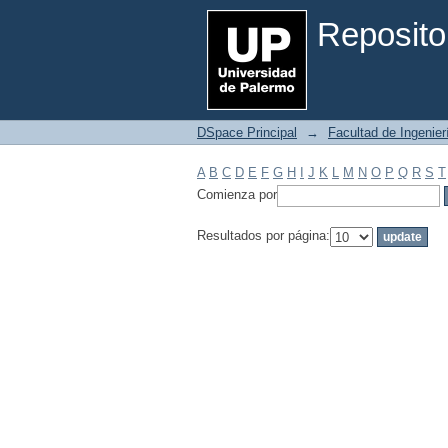
Filtrar por: Materia
Reposito
DSpace Principal
→
Facultad de Ingenier
A
B
C
D
E
F
G
H
I
J
K
L
M
N
O
P
Q
R
S
T
Comienza por
Resultados por página: