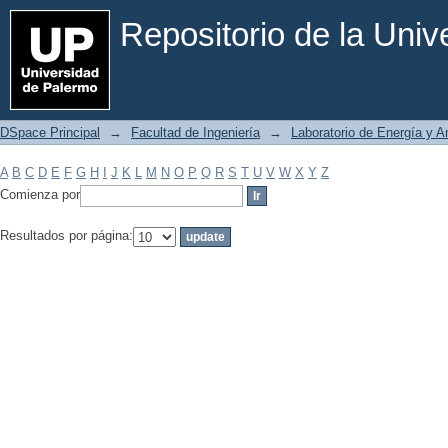
Filtrar por: Materia
Repositorio de la Uni
DSpace Principal
→
Facultad de Ingeniería
→
Laboratorio de Energía y 
A
B
C
D
E
F
G
H
I
J
K
L
M
N
O
P
Q
R
S
T
U
V
W
X
Y
Z
Comienza por
Resultados por página: