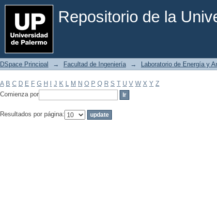
Filtrar por: Materia
Repositorio de la Uni
DSpace Principal
→
Facultad de Ingeniería
→
Laboratorio de Energía y 
A
B
C
D
E
F
G
H
I
J
K
L
M
N
O
P
Q
R
S
T
U
V
W
X
Y
Z
Comienza por
Resultados por página: