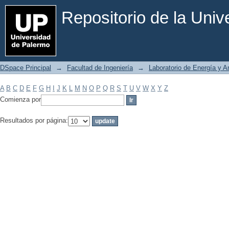
Filtrar por: Materia
Repositorio de la Uni
DSpace Principal
→
Facultad de Ingeniería
→
Laboratorio de Energía y 
A
B
C
D
E
F
G
H
I
J
K
L
M
N
O
P
Q
R
S
T
U
V
W
X
Y
Z
Comienza por
Resultados por página: