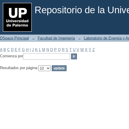
Filtrar por: Materia
Repositorio de la Uni
DSpace Principal
→
Facultad de Ingeniería
→
Laboratorio de Energía y 
A
B
C
D
E
F
G
H
I
J
K
L
M
N
O
P
Q
R
S
T
U
V
W
X
Y
Z
Comienza por
Resultados por página: