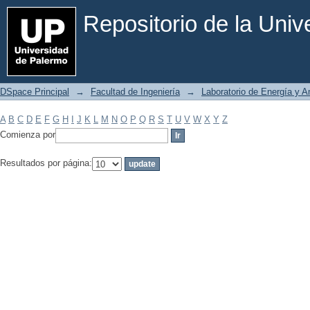
Filtrar por: Materia
Repositorio de la Uni
DSpace Principal
→
Facultad de Ingeniería
→
Laboratorio de Energía y 
A
B
C
D
E
F
G
H
I
J
K
L
M
N
O
P
Q
R
S
T
U
V
W
X
Y
Z
Comienza por
Resultados por página: