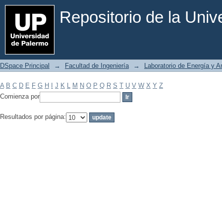
Filtrar por: Materia
Repositorio de la Uni
DSpace Principal
→
Facultad de Ingeniería
→
Laboratorio de Energía y 
A
B
C
D
E
F
G
H
I
J
K
L
M
N
O
P
Q
R
S
T
U
V
W
X
Y
Z
Comienza por
Resultados por página: