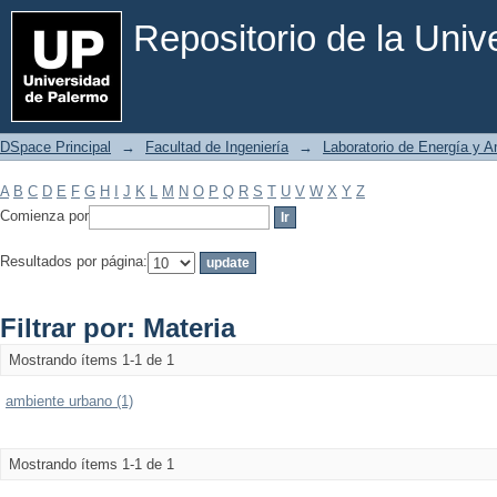
Filtrar por: Materia
Repositorio de la Uni
DSpace Principal
→
Facultad de Ingeniería
→
Laboratorio de Energía y 
A
B
C
D
E
F
G
H
I
J
K
L
M
N
O
P
Q
R
S
T
U
V
W
X
Y
Z
Comienza por
Resultados por página:
Filtrar por: Materia
Mostrando ítems 1-1 de 1
ambiente urbano (1)
Mostrando ítems 1-1 de 1