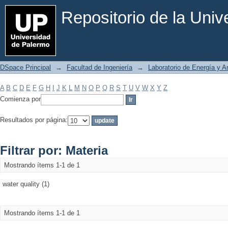
Filtrar por: Materia
Repositorio de la Uni
DSpace Principal
→
Facultad de Ingeniería
→
Laboratorio de Energía y 
A
B
C
D
E
F
G
H
I
J
K
L
M
N
O
P
Q
R
S
T
U
V
W
X
Y
Z
Comienza por
Resultados por página:
Filtrar por: Materia
Mostrando ítems 1-1 de 1
water quality (1)
Mostrando ítems 1-1 de 1