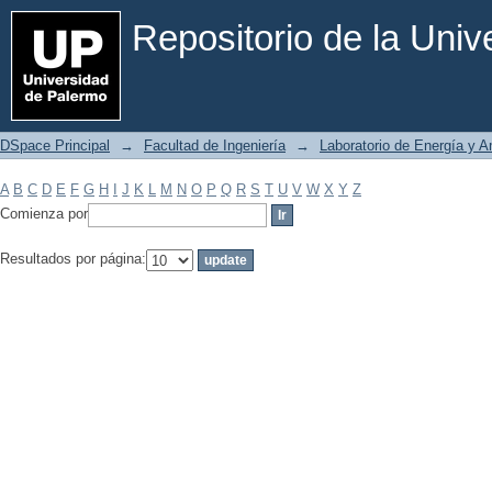
Filtrar por: Materia
Repositorio de la Uni
DSpace Principal
→
Facultad de Ingeniería
→
Laboratorio de Energía y 
A
B
C
D
E
F
G
H
I
J
K
L
M
N
O
P
Q
R
S
T
U
V
W
X
Y
Z
Comienza por
Resultados por página: