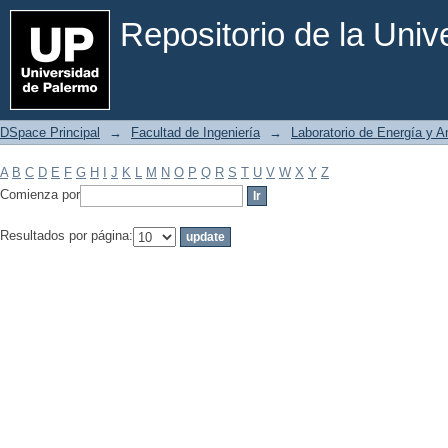
Filtrar por: Materia
Repositorio de la Uni
DSpace Principal
→
Facultad de Ingeniería
→
Laboratorio de Energía y 
A
B
C
D
E
F
G
H
I
J
K
L
M
N
O
P
Q
R
S
T
U
V
W
X
Y
Z
Comienza por
Resultados por página: