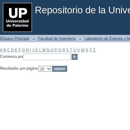
Filtrar por: Materia
Repositorio de la Uni
DSpace Principal
→
Facultad de Ingeniería
→
Laboratorio de Energía y 
A
B
C
D
E
F
G
H
I
J
K
L
M
N
O
P
Q
R
S
T
U
V
W
X
Y
Z
Comienza por
Resultados por página: