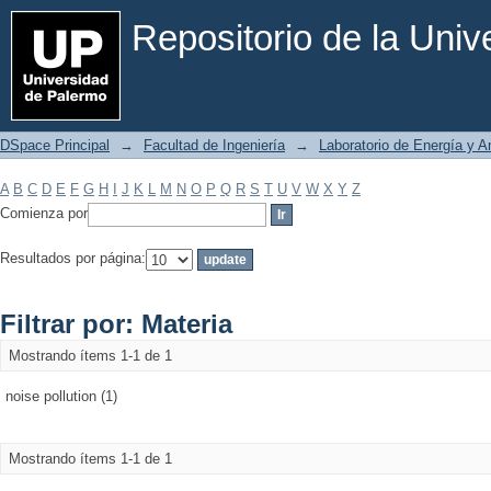
Filtrar por: Materia
Repositorio de la Uni
DSpace Principal
→
Facultad de Ingeniería
→
Laboratorio de Energía y 
A
B
C
D
E
F
G
H
I
J
K
L
M
N
O
P
Q
R
S
T
U
V
W
X
Y
Z
Comienza por
Resultados por página:
Filtrar por: Materia
Mostrando ítems 1-1 de 1
noise pollution (1)
Mostrando ítems 1-1 de 1