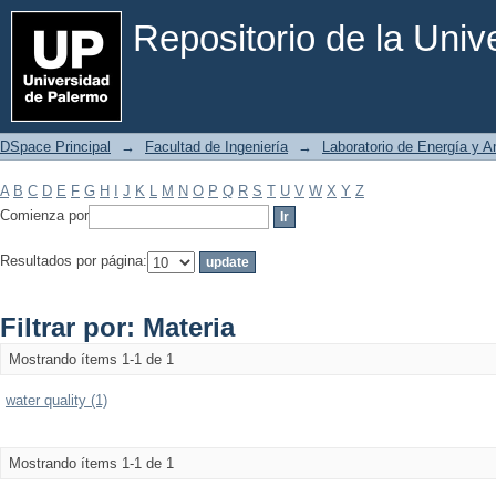
Filtrar por: Materia
Repositorio de la Uni
DSpace Principal
→
Facultad de Ingeniería
→
Laboratorio de Energía y 
A
B
C
D
E
F
G
H
I
J
K
L
M
N
O
P
Q
R
S
T
U
V
W
X
Y
Z
Comienza por
Resultados por página:
Filtrar por: Materia
Mostrando ítems 1-1 de 1
water quality (1)
Mostrando ítems 1-1 de 1