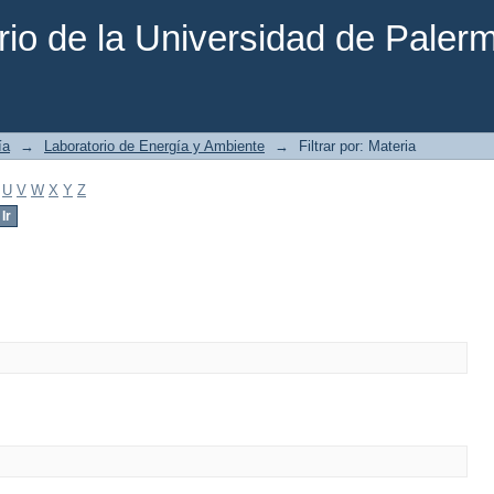
rio de la Universidad de Paler
ía
→
Laboratorio de Energía y Ambiente
→
Filtrar por: Materia
U
V
W
X
Y
Z