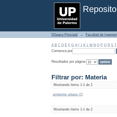
Filtrar por: Materia
Reposito
DSpace Principal
→
Facultad de Ingenier
A
B
C
D
E
F
G
H
I
J
K
L
M
N
O
P
Q
R
S
T
Comienza por
Resultados por página:
Filtrar por: Materia
Mostrando ítems 1-1 de 2
ambiente urbano (2)
Mostrando ítems 1-1 de 2