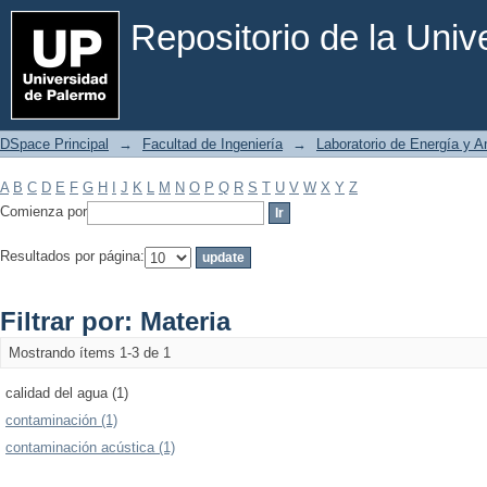
Filtrar por: Materia
Repositorio de la Uni
DSpace Principal
→
Facultad de Ingeniería
→
Laboratorio de Energía y 
A
B
C
D
E
F
G
H
I
J
K
L
M
N
O
P
Q
R
S
T
U
V
W
X
Y
Z
Comienza por
Resultados por página:
Filtrar por: Materia
Mostrando ítems 1-3 de 1
calidad del agua (1)
contaminación (1)
contaminación acústica (1)