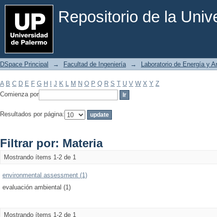
Filtrar por: Materia
Repositorio de la Uni
DSpace Principal
→
Facultad de Ingeniería
→
Laboratorio de Energía y 
A
B
C
D
E
F
G
H
I
J
K
L
M
N
O
P
Q
R
S
T
U
V
W
X
Y
Z
Comienza por
Resultados por página:
Filtrar por: Materia
Mostrando ítems 1-2 de 1
environmental assessment (1)
evaluación ambiental (1)
Mostrando ítems 1-2 de 1