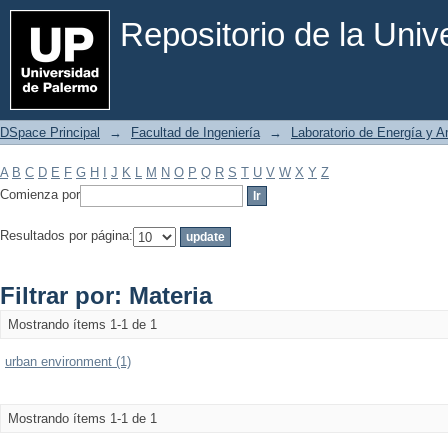
Filtrar por: Materia
Repositorio de la Uni
DSpace Principal
→
Facultad de Ingeniería
→
Laboratorio de Energía y 
A
B
C
D
E
F
G
H
I
J
K
L
M
N
O
P
Q
R
S
T
U
V
W
X
Y
Z
Comienza por
Resultados por página:
Filtrar por: Materia
Mostrando ítems 1-1 de 1
urban environment (1)
Mostrando ítems 1-1 de 1